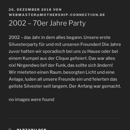
VERÖFFENTLICHT
26. DEZEMBER 2018
VON
AM
WEBMASTER@MOTHERSHIP-CONNECTION.DE
2002 – 70er Jahre Party
2002 – das Jahr in dem alles begann. Unsere erste
Silvesterparty für und mit unseren Freunden! Die Jahre
zuvor hatten wir sporadisch bei uns zu Hause oder bei
einem Kumpel aus der Clique gefeiert. Das war alles
nix! Nirgendwo lief der Funk, das sollte sich ändern!
Wir mieteten einen Raum, besorgten Licht und eine
Anlage, luden all unsere Freunde ein und feierten das
geilste Silvester seit langem. Der Anfang war gemacht.
no images were found
KATEGORIEN
PARTYBILDER