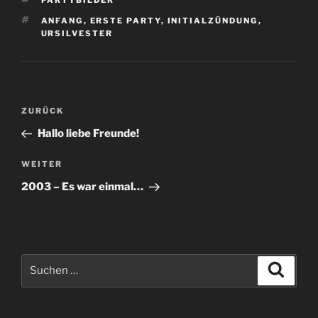
SCHLAGWÖRTER
ANFANG
,
ERSTE PARTY
,
INITIALZÜNDUNG
,
URSILVESTER
Beitragsnavigation
Vorheriger
ZURÜCK
Beitrag
Hallo liebe Freunde!
Nächster
WEITER
Beitrag
2003 – Es war einmal…
Suchen
Suche
nach: