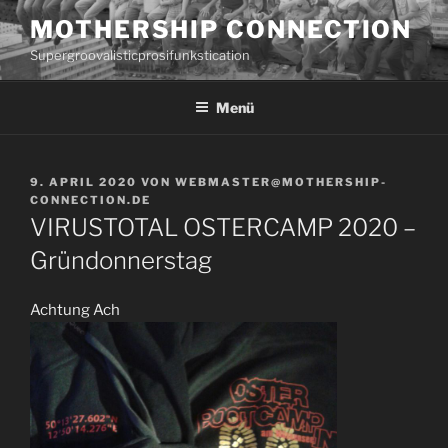
Zum
MOTHERSHIP CONNECTION
Inhalt
Supergroovalisticprosifunkstication
springen
Menü
VERÖFFENTLICHT
9. APRIL 2020
VON
WEBMASTER@MOTHERSHIP-
AM
CONNECTION.DE
VIRUSTOTAL OSTERCAMP 2020 –
Gründonnerstag
Achtung Ach