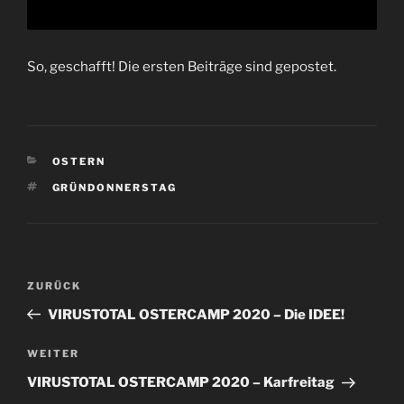
So, geschafft! Die ersten Beiträge sind gepostet.
KATEGORIEN
OSTERN
SCHLAGWÖRTER
GRÜNDONNERSTAG
Beitragsnavigation
Vorheriger
ZURÜCK
Beitrag
VIRUSTOTAL OSTERCAMP 2020 – Die IDEE!
Nächster
WEITER
Beitrag
VIRUSTOTAL OSTERCAMP 2020 – Karfreitag