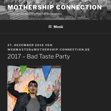
Zum
MOTHERSHIP CONNECTION
Inhalt
Supergroovalisticprosifunkstication
springen
Menü
VERÖFFENTLICHT
27. DEZEMBER 2018
VON
AM
WEBMASTER@MOTHERSHIP-CONNECTION.DE
2017 – Bad Taste Party