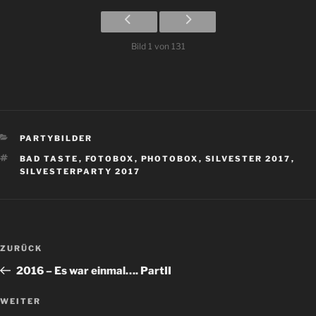
Bild 1 von 131
KATEGORIEN
PARTYBILDER
SCHLAGWÖRTER
BAD TASTE
,
FOTOBOX
,
PHOTOBOX
,
SILVESTER 2017
,
SILVESTERPARTY 2017
Beitragsnavigation
Vorheriger
ZURÜCK
Beitrag
2016 – Es war einmal…. PartII
Nächster
WEITER